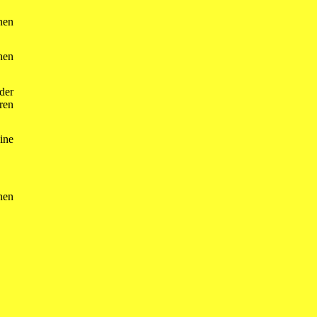
nen
hen
der
ren
ine
nen