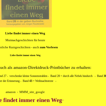
Liebe findet immer einen Weg
Mutmachgeschichten für heute
nliche Kurzgeschichten - auch
zum Vorlesen
Liebe findet immer einen Weg
auch als
amazon
-Direktdruck-Printbücher zu erhalten:
nd 27
- verschenke kleine Sonnenstrahlen -
Band 28
= durch alle Nebek hindurch
-
Band
3
er der Erinnerung -
Band
43
= Weihnachtstexte -
amazon
-
MMM_site_google
e findet immer einen Weg
"