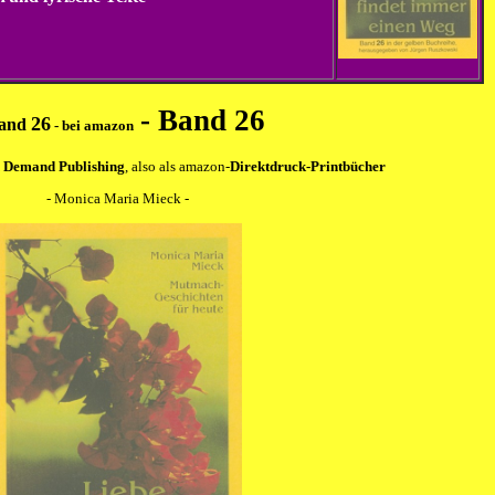
-
Band
26
26
and
- bei amazon
On Demand Publishing
, also als
amazon
-
Direktdruck-Printbücher
-
Monica Maria Mieck
-