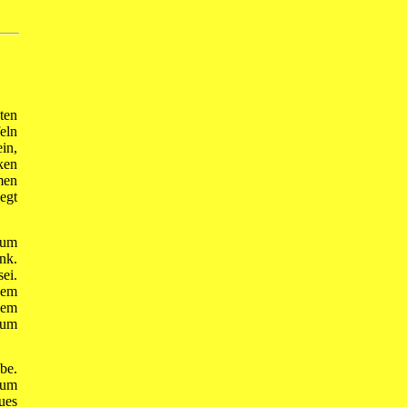
ten
eln
in,
ken
men
egt
aum
nk.
sei.
nem
sem
zum
be.
 um
ues