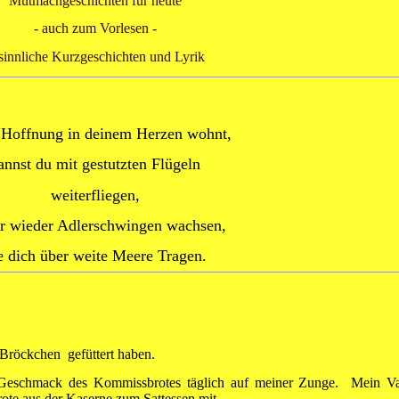
Mutmachgeschichten für heute
- auch zum Vorlesen -
sinnliche Kurzgeschichten und Lyrik
Hoffnung in deinem Herzen wohnt,
annst du mit gestutzten Flügeln
weiterfliegen,
ir wieder Adlerschwingen wachsen,
e dich über weite Meere Tragen.
-Bröckchen gefüttert haben.
n Geschmack des Kommissbrotes täglich auf meiner Zunge. Mein Va
ote aus der Kaserne zum Sattessen mit.