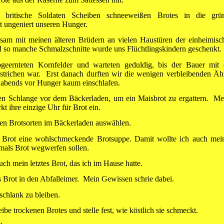
britische Solda­ten Scheiben schneeweißen Brotes in die grü
t unge­niert unseren Hunger.
sam mit mei­nen älteren Brüdern an vielen Haustüren der ein­heimisc
 so manche Schmalzschnitte wurde uns Flüchtlingskindern geschenkt.
eernteten Kornfelder und warteten geduldig, bis der Bauer mit 
­strichen war. Erst danach durften wir die wenigen verbleibenden Äh
abends vor Hunger kaum einschlafen.
gen Schlange vor dem Bäckerladen, um ein Maisbrot zu ergat­tern. Me
 ihre einzige Uhr für Brot ein.
len Brot­sorten im Bäckerladen auswählen.
 Brot eine wohlschmeckende Brotsuppe. Damit wollte ich auch mei
emals Brot wegwerfen sollen.
ch mein letztes Brot, das ich im Hause hatte.
s Brot in den Abfalleimer. Mein Gewissen schrie dabei.
chlank zu bleiben.
ibe trocke­nen Brotes und stelle fest, wie köstlich sie schmeckt.