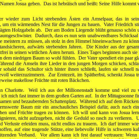
n Namen Josua geben. Das ist hebräisch und heißt: Seine Hilfe kommt 
r wieder zum Licht strebenden Ästen ein Amselpaar, das in sei­
 um ein wärmendes Nest für die Jungen zu bauen. Va­ter Friedrich stü
gesägten Holzgabeln ab. Der am Boden Liegende blüht genauso schön 
Baumgeschwister. Da­durch, dass es nun sein unabwendbares Schicksal i
e mei­stern zu müssen, als stolz in den Himmel hinein­wachsen zu könn
tandsicheren, aufwärts strebenden Jahren. Die Kinder aus der gesam
stfrei in seinen wirtlichen Ästen herum. Eines Tages beginnen auch sie 
in dem niedrigen Baum so wohl fühlen. Der Vater spen­diert ein paar gla
ährend die Amseln ihre Lieder in den jun­gen Morgen schicken, schla
sobald das Schultor sich hinter ihnen schließt, laufen sie schnell n
ll weiterzuzimmern. Zur Erntezeit, im Spätherbst, schenkt Josua tr
weise makellose Früchte mit roten Bäckchen.
n Charlotte. Weil ich aus der Millionenstadt komme und viel zu v
 ich mich fast immer in dem großen Garten auf. In der Mittagssonne fi
olsamen und bezaubernden Schatten­platz. Während ich auf dem Rücken
dernswerte Baum mir ein anschauliches Beispiel dafür, auch nach ei
hen und Früchte tragen zu können. Ich will und kann von Josua lern
gnieren, nicht aufzugeben, nicht die Geduld so rasch zu verlieren. 
 Verluste erleiden muss, nicht endlos zu trauern. Ich darf immer wie
ffen, auf eine tra­gende Stütze, eine liebevolle Hilfe in schweren kal­
hützen­den Verband. Vor allem kann ich fest darauf vertrauen: Wenn 