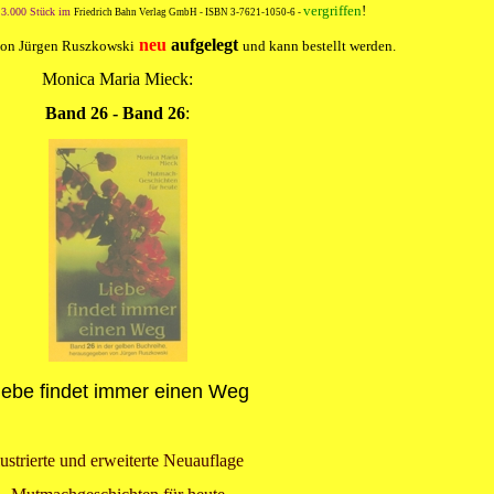
vergriffen
!
n 3.000 Stück im
Friedrich Bahn Verlag GmbH - ISBN 3-7621-1050-6 -
neu
aufgelegt
von Jürgen Ruszkowski
und kann
bestellt
werden.
Monica Maria Mieck
:
Band 26
- Band 26
:
iebe findet immer einen Weg
lustrierte und erweiterte Neuauflage