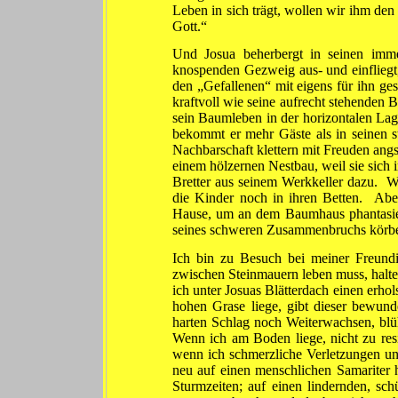
Leben in sich trägt, wollen wir ihm de
Gott.“
Und Josua beherbergt in seinen imme
knospenden Gezweig aus- und einfliegt,
den „Gefallenen“ mit eigens für ihn 
kraftvoll wie seine aufrecht stehenden 
sein Baumleben in der horizontalen Lag
bekommt er mehr Gäste als in seinen s
Nachbarschaft klet­tern mit Freuden ang
einem hölzernen Nestbau, weil sie sich 
Bretter aus seinem Werkkeller dazu. W
die Kinder noch in ihren Betten. Aber 
Hause, um an dem Baumhaus phantasievo
seines schweren Zusammenbruchs körbe
Ich bin zu Besuch bei meiner Freundi
zwischen Steinmauern leben muss, halte
ich unter Josuas Blätterdach einen erh
hohen Grase liege, gibt dieser bewun
harten Schlag noch Weiterwachsen, blü
Wenn ich am Boden liege, nicht zu resi
wenn ich schmerzliche Verletzungen und
neu auf einen menschlichen Samariter ho
Sturmzeiten; auf einen lindernden, sc