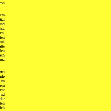
von
nem
tzt
und
st,
en,
ten
mit
tte
fen
ach
otz
iel
nde
 im
nem
en:
Und
der
ten
ich