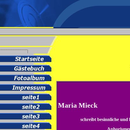
Monica Maria Mieck
schreibt besinnliche und 
Aphorisme