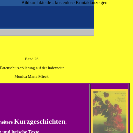
Bildkontakte.de - kostenlose Kontaktanzeigen
Band 26
Datenschutzerklärung
auf der Indexseite
Monica Maria Mieck
Kurzgeschichten
heitere
,
n
und lyrische Texte