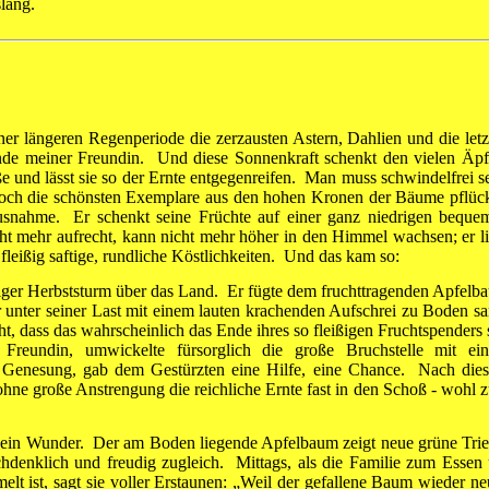
lang.
er länge­ren Regenperiode die zerzausten Astern, Dahlien und die letz
ände meiner Freundin. Und diese Sonnenkraft schenkt den vielen Äpf
 und lässt sie so der Ernte entgegenreifen. Man muss schwindelfrei se
noch die schönsten Exemplare aus den hohen Kronen der Bäume pflüc
s­nahme. Er schenkt seine Früchte auf einer ganz niedrigen beque
ht mehr aufrecht, kann nicht mehr höher in den Himmel wachsen; er li
leißig saftige, rundliche Köstlichkeiten. Und das kam so:
iger Herbststurm über das Land. Er fügte dem frucht­tragenden Apfelb
r unter seiner Last mit einem lauten krachenden Aufschrei zu Boden sa
t, dass das wahr­scheinlich das Ende ihres so fleißigen Fruchtspen­ders 
eun­din, umwickelte fürsorglich die große Bruchstelle mit ei
Genesung, gab dem Gestürzten eine Hilfe, eine Chance. Nach die
ohne große Anstrengung die reichliche Ernte fast in den Schoß - wohl 
 ein Wun­der. Der am Boden liegende Apfelbaum zeigt neue grüne Trie
hdenklich und freudig zugleich. Mittags, als die Familie zum Essen
lt ist, sagt sie voller Erstaunen: „Weil der gefallene Baum wieder ne