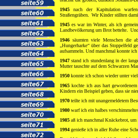
1945
nach der Kapitulation warfen 
Straßengräben. Wir Kinder stillten dami
1945
es war im Winter, als ich gemein
Landbevölkerung um Brot bettelte. Und
1946
säumten viele Menschen die abg
„Hungerharke“ über das Stoppelfeld ge
aufsammeln. Und manchmal konnte ich 
1947
stand ich stundenlang in der lan
Mutter tauschte auf dem Schwarzen Markt
1950
konnte ich schon wieder unter vie
1965
kochte ich aus hart gewordenem
Kindern ein Beispiel geben, dass sie ni
1970
teilte ich mit unangemeldetem Besu
1980
warf ich ein halbes verschimmelte
1985
aß ich manchmal Knäckebrot, um s
1994
genieße ich in aller Ruhe eine Sche