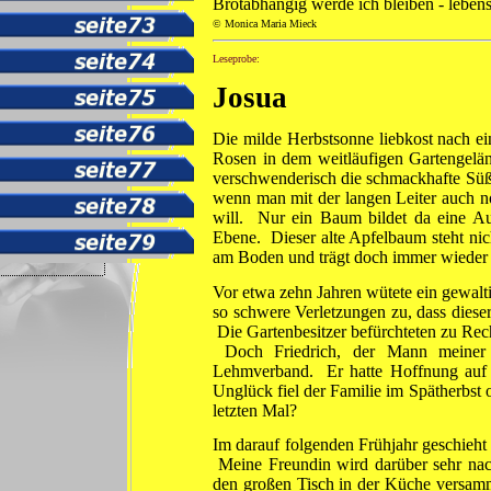
Brotabhängig werde ich bleiben - lebens
© Monica Maria Mieck
Leseprobe:
Josua
Die milde Herbstsonne liebkost nach ein
Rosen in dem weitläufigen Garten­gel
verschwenderisch die schmackhafte Süße
wenn man mit der langen Leiter auch 
will. Nur ein Baum bildet da eine Au
Ebene. Dieser alte Apfelbaum steht nic
am Boden und trägt doch immer wieder f
Vor etwa zehn Jahren wütete ein gewalt
so schwere Verletzungen zu, dass diese
Die Garten­besitzer befürchteten zu Rech
Doch Friedrich, der Mann meiner Fr
Lehmverband. Er hatte Hoffnung auf 
Unglück fiel der Familie im Spätherbst 
letzten Mal?
Im darauf folgenden Frühjahr geschieht
Meine Freundin wird darüber sehr nac
den großen Tisch in der Küche versamme