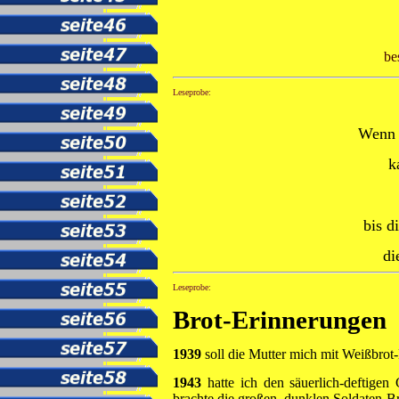
be
Leseprobe:
Wenn 
k
bis d
di
Leseprobe:
Brot-Erinnerungen
1939
soll die Mutter mich mit Weißbrot
1943
hatte ich den säuerlich-deftige
brachte die großen, dunklen Soldaten-Br