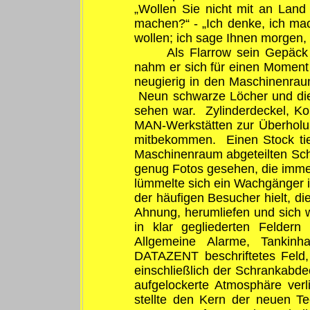
„Wollen Sie nicht mit an Lan
machen?“ - „Ich denke, ich mach
wollen; ich sage Ihnen morgen, 
Als Flarrow sein Gepäck
nahm er sich für einen Moment 
neugierig in den Maschinenraum
Neun schwarze Löcher und die
sehen war. Zylinderdeckel, Ko
MAN-Werkstätten zur Überholu
mitbekommen. Einen Stock tie
Maschinenraum abgeteilten Schal
genug Fotos gesehen, die immer
lümmelte sich ein Wachgänger in
der häufigen Besucher hielt, d
Ahnung, herumliefen und sich w
in klar gegliederten Feldern
Allgemeine Alarme, Tankinha
DATAZENT beschriftetes Feld,
einschließlich der Schrankabd
aufgelockerte Atmosphäre ve
stellte den Kern der neuen Te