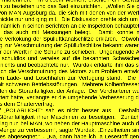
h zu beziehen und das Bad einzurichten. „Wollen Sie gl
von MAN Augsburg da, die sich mit denen von der Werf
ckte nur und ging mit. Die Diskussion drehte sich um d
mlich in seinen Berichten an die Inspektion behauptet,
nd das auch mit Messungen belegt. Damit konnte m
e Verkokung der Spülluftkanalschlitze erklären. Obwo
 zur Verschmutzung der Spülluftschlitze bekannt waren
r der Werft in die Schuhe zu schieben. Ungenügende 
t schuldlos und verwies auf die bekannten Schwäch
 nichts und beobachtete nur. Wurdak erklärte ihm das 
ch die Verschmutzung des Motors zum Problem entwicke
 den Lade- und Löschhäfen zur Verfügung stand. Die 
it schweren Betriebsstörungen. Mehrere Kolbenfresser
n die Störanfälligkeit der Anlage. Der Vercharterer w
artert hatte, verlangte er die umgehende Verbesserung d
s dem Chartervertrag.
f „POLARLICHT“ sah es nicht besser aus. Deshalb s
Störanfälligkeit ihrer Maschinen zu beseitigen. Zu
g nun bei MAN, wo neben der Hauptmaschine auch di
 Menge zu verbessern“, sagte Wurdak, „Einzelheiten si
lles abgesegnet.“ - „Na, dann habe ich ja Lesestoff ge