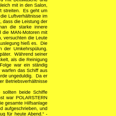
eich mit in den Salon,
t streiten. Es geht um
ie Luftverhältnisse im
 dass die Leistung der
an die starke innere
hl die MAN-Motoren mit
, versuchten die Leute
Auslegung hieß es. Die
en der Umkehrspülung.
später. Während seiner
lt, als die Reinigung
Folge war ein ständig
 warfen das Schiff aus
urde ungeduldig. Da er
er Betriebsverhältnisse
ollten beide Schiffe
nächst war POLARSTERN
e gesamte Hilfsanlage
nd aufgeschrieben, und
nug für heute Abend.“ -