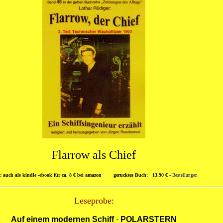
Flarrow als Chief
: auch als
kindle
-
ebook
für ca. 8 € bei
amazon
gerucktes Buch: 13,90 €
-
Bestellungen
Leseprobe
:
Auf einem modernen Schiff
-
POLARSTERN