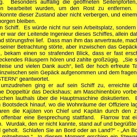
. Besonders auffällig die geöffneten Seitenpforte
exen bearbeitet wurden, um den Rost zu entfernen.
 konnte dieser Zustand aber nicht verbergen, und einem
borgen bleiben.
n Schiff. Es würde nicht nur sein Arbeitsplatz, sonder
r war der Leitende Ingenieur dieses Schiffes, allein daf
nd störungsfrei lief. Dass man ihm das anvertraute, mach
in seiner Betrachtung störte, aber inzwischen das Gepä
, bekam einen so strafenden Blick, dass er fast ers
reckendes Räuspern hören und zahlte großzügig. „Sie si
eise und vielen Dank auch“, ließ der hoch erfreute Ta
e inzwischen sein Gepäck aufgenommen und dem fragen
POLARSTERN“ geantwortet.
umzudrehen ging er auf sein Schiff zu, erreichte 
ine Doppeltür das Deckshaus; am Maschinenbüro vorbei
hen lauthals über die Hauptmaschine diskutierten. Ei
 Bootsdeck hinauf, wo die Wohnräume der Offiziere lag
aren die Kajüten von Chief und Kapitän durch den 
offenbar eine Besprechung stattfand. Flarrow trat ein
n. Wurdak, den er nicht kannte, stand auf und begrüßte
 geholt. Schlafen Sie an Bord oder an Land?“ - „An Bo
 mitnehmen.“ In diesem Moment erschien ein Stewar