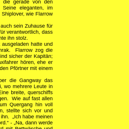
n, die gerade von den
 Seine eleganten, im
 Shiplover, wie Flarrow
n auch sein Zuhause für
ür verantwortlich, dass
te ihn stolz.
ck ausgeladen hatte und
chrak. Flarrow zog die
nd sicher der Kapitän;
xifahrer hören, ehe er
den Pförtner mit einem
über die Gangway das
, wo mehrere Leute in
ne breite, querschiffs
en. Wie auf fast allen
zum Quergang hin voll
, stellte sich vor und
 ihn. „Ich habe meinen
rd.“ - „Na, dann werde
d mit Bettwäsche und