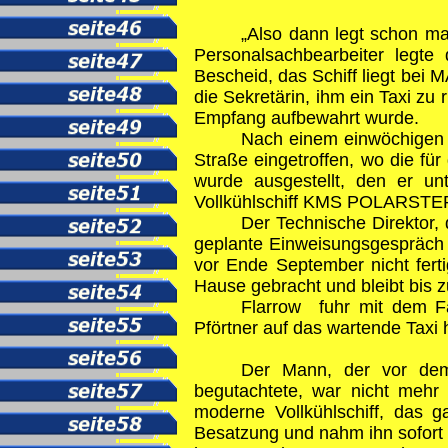
„Also dann legt schon ma
Personalsachbearbeiter legte
Bescheid, das Schiff liegt bei
die Sekretärin, ihm ein Taxi z
Empfang aufbewahrt wurde.
Nach einem einwöchigen 
Straße eingetroffen, wo die fü
wurde ausgestellt, den er u
Vollkühlschiff KMS
POLARSTE
Der Technische Direktor,
geplante Einweisungsgespräch k
vor Ende September nicht fer
Hause gebracht und bleibt bis 
Flarrow fuhr mit dem F
Pförtner auf das wartende Taxi 
Der Mann, der vor de
begutachtete, war nicht mehr
moderne Vollkühlschiff, das g
Besatzung und nahm ihn sofort 