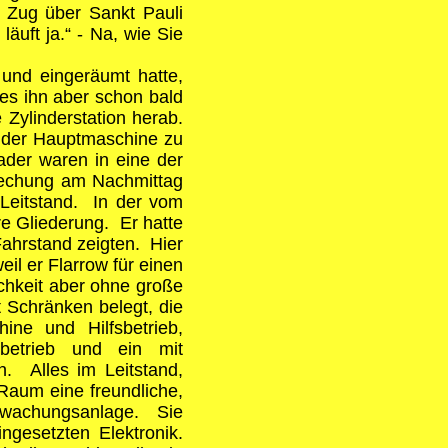
 Zug über Sankt Pauli
äuft ja.“ - Na, wie Sie
und eingeräumt hatte,
es ihn aber schon bald
Zylinderstation herab.
 der Hauptmaschine zu
ader waren in eine der
rechung am Nachmittag
Leitstand. In der vom
re Gliederung. Er hatte
ahrstand zeigten. Hier
il er Flarrow für einen
ichkeit aber ohne große
 Schränken belegt, die
ine und Hilfsbetrieb,
nbetrieb und ein mit
. Alles im Leitstand,
Raum eine freundliche,
rwachungsanlage. Sie
ngesetzten Elektronik.