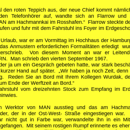
l den roten Teppich aus, der neue Chief kommt nämlic
 den Telefonhörer auf, wandte sich an Flarrow und 
 MAN am Hachmannkai im Rosshafen.“ Flarrow steckte de
u rufen und fuhr mit dem Fahrstuhl ins Foyer im Erdgesc
Urlaub, war er am Vormittag im Hochhaus der Hamburg
r das Anmustern erforderlichen Formalitäten erledigt w
nterschrieb. Von diesem Moment an war er Leitend
RN
. Man schrieb den vierten September 1967.
 der ja um ein Gespräch gebeten hatte, war stark besch
urzer Hand auf später. „Wir haben ja noch Zeit, denn d
tig. Reden Sie an Bord mit Ihrem Kollegen Wurdak, de
zum Ende der Werftzeit an Bord.“
ahrstuhl vom dreizehnten Stock zum Empfang im Erd
hinwies.
m Werktor von MAN ausstieg und das am Hachmann
 der, der in der Ost-West- Straße eingestiegen war.
ar nicht gut in Farbe war, verwandelte ihn in ein Mi
gefangen. Mit seinem rostigen Rumpf erinnerte es eher 