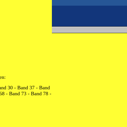
en:
and 30
-
Band 37
-
Band
68
-
Band 73
-
Band 78
-