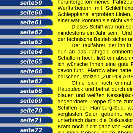
heruntergekommenes Fahrzeug
Werftarbeitern mit Schleifh
Schleppkanal erprobten Linien,
einer war, konnten sie nicht ver
Dieses Schiff war nun sei
mindestens ein Jahr sein. Und e
der technische Betrieb sicher u
Der Taxifahrer, der ihn 
nun an das Fahrgeld erinnerte
Schultern hoch, ließ ein absch
ich wünsche Ihnen eine gute R
davon fuhr. Flarrow aber hatt
barschen, stolzen „Zur 
Ohne sich noch einmal 
Hauptdeck und betrat durch e
blauen und weißen Kesselpäckc
angeordnete Treppe führte zum
Schiffen der Hamburg-Süd, w
verglasten Salon getrennt, wo 
unterbrach damit die Diskussio
Kram noch nicht ganz von Bord
ich mein Gepäck heute Abend