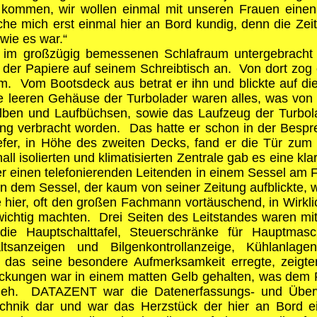
d kommen, wir wollen einmal mit unseren Frauen einen
e mich erst einmal hier an Bord kundig, denn die Zeit l
wie es war.“
 im großzügig bemessenen Schlafraum untergebracht 
der Papiere auf seinem Schreibtisch an. Von dort zog 
. Vom Bootsdeck aus betrat er ihn und blickte auf die 
 leeren Gehäuse der Turbolader waren alles, was von
lben und Laufbüchsen, sowie das Laufzeug der Turbol
ng verbracht worden. Das hatte er schon in der Besp
fer, in Höhe des zweiten Decks, fand er die Tür zum 
l isolierten und klimatisierten Zentrale gab es eine kla
 einen telefonierenden Leitenden in einem Sessel am F
 dem Sessel, der kaum von seiner Zeitung aufblickte, we
ie hier, oft den großen Fachmann vortäuschend, in Wirkl
ichtig machten. Drei Seiten des Leitstandes waren mit
 die Hauptschalttafel, Steuerschränke für Hauptmasch
ltsanzeigen und Bilgenkontrollanzeige, Kühlanlage
 das seine besondere Aufmerksamkeit erregte, zeigten
eckungen war in einem matten Gelb gehalten, was dem 
rlieh. DATAZENT war die Datenerfassungs- und Übe
chnik dar und war das Herzstück der hier an Bord ei