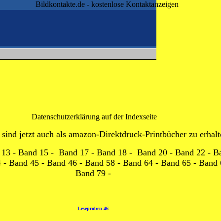
Bildkontakte.de - kostenlose Kontaktanzeigen
Datenschutzerklärung
auf der Indexseite
sind jetzt auch als
amazon
-Direktdruck-Printbücher zu erhalt
 13
-
Band 15
-
Band 17
-
Band 18
-
Band 20
-
Band 22
-
B
4
-
Band 45
-
Band 46
-
Band 58
-
Band 64
-
Band 65
-
Band 
Band 79
-
Leseproben 46