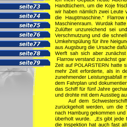
Handtüchern, um die Koje frisc
wir haben nämlich zwei Leute 
die Hauptmaschine.“ Flarrow ni
Maschinenraum. Wurdak hatte nä
Zulüfter unzureichend sei u
Verschmutzung und die schnell
Umkehrspülung für ihre Neigung
aus Augsburg die Ursache dafü
Werft sah sich aber zunächs
Flarrow verstand zunächst gar
Zeit auf POLARSTERN hatte si
mehr Zeit erforderte, als in
zunehmender Leistungsabfall m
dem Fahrplan und dokumentierte
das Schiff für fünf Jahre gech
und drohte mit dem Ausstieg au
Auf dem Schwesterschif
zurückgeholt werden, um die 
nach Hamburg gekommen und la
überholt wurde. „Es gibt jede
die Inspektion hat auch fast a